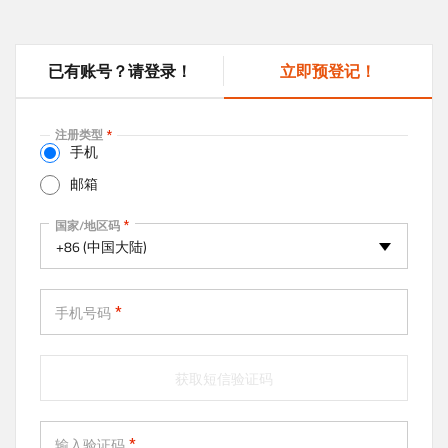
已有账号？请登录！
立即预登记！
(
a
c
注册类型
t
手机
i
邮箱
v
e
手机
国家/地区码
t
+86 (中国大陆)
a
b
)
手机号码
获取短信验证码
输入验证码